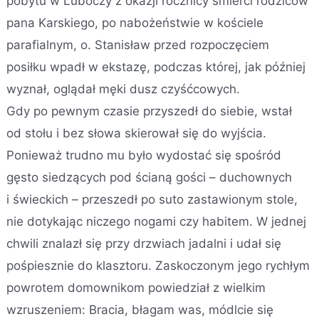
pobytu w Luboczy z okazji rocznicy śmierci rodziców
pana Karskiego, po nabożeństwie w kościele
parafialnym, o. Stanisław przed rozpoczęciem
posiłku wpadł w ekstazę, podczas której, jak później
wyznał, oglądał męki dusz czyśćcowych.
Gdy po pewnym czasie przyszedł do siebie, wstał
od stołu i bez słowa skierował się do wyjścia.
Ponieważ trudno mu było wydostać się spośród
gęsto siedzących pod ścianą gości – duchownych
i świeckich – przeszedł po suto zastawionym stole,
nie dotykając niczego nogami czy habitem. W jednej
chwili znalazł się przy drzwiach jadalni i udał się
pośpiesznie do klasztoru. Zaskoczonym jego rychłym
powrotem domownikom powiedział z wielkim
wzruszeniem: Bracia, błagam was, módlcie się