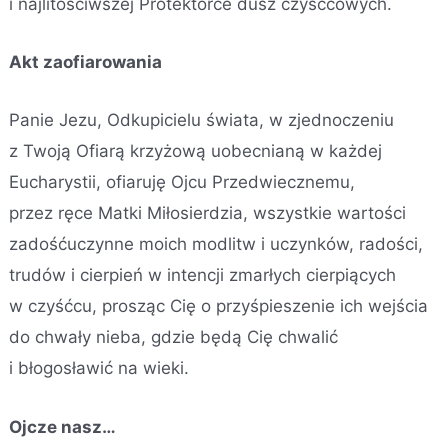
i najlitościwszej Protektorce dusz czyśćcowych.
Akt zaofiarowania
Panie Jezu, Odkupicielu świata, w zjednoczeniu
z Twoją Ofiarą krzyżową uobecnianą w każdej
Eucharystii, ofiaruję Ojcu Przedwiecznemu,
przez ręce Matki Miłosierdzia, wszystkie wartości
zadośćuczynne moich modlitw i uczynków, radości,
trudów i cierpień w intencji zmarłych cierpiących
w czyśćcu, prosząc Cię o przyśpieszenie ich wejścia
do chwały nieba, gdzie będą Cię chwalić
i błogosławić na wieki.
Ojcze nasz…