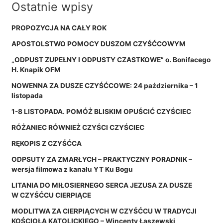
Ostatnie wpisy
PROPOZYCJA NA CAŁY ROK
APOSTOLSTWO POMOCY DUSZOM CZYŚĆCOWYM
„ODPUST ZUPEŁNY I ODPUSTY CZASTKOWE” o. Bonifacego
H. Knapik OFM
NOWENNA ZA DUSZE CZYŚĆCOWE: 24 października – 1
listopada
1-8 LISTOPADA. POMÓŻ BLISKIM OPUŚCIĆ CZYŚCIEC
RÓŻANIEC RÓWNIEŻ CZYŚCI CZYŚCIEC
RĘKOPIS Z CZYŚĆCA
ODPSUTY ZA ZMARŁYCH – PRAKTYCZNY PORADNIK –
wersja filmowa z kanału YT Ku Bogu
LITANIA DO MIŁOSIERNEGO SERCA JEZUSA ZA DUSZE
W CZYŚĆCU CIERPIĄCE
MODLITWA ZA CIERPIĄCYCH W CZYŚĆCU W TRADYCJI
KOŚCIOŁA KATOLICKIEGO – Wincenty Łaszewski