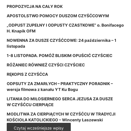
PROPOZYCJA NA CAŁY ROK
APOSTOLSTWO POMOCY DUSZOM CZYŚĆCOWYM
„ODPUST ZUPEŁNY I ODPUSTY CZASTKOWE” o. Bonifacego
H. Knapik OFM
NOWENNA ZA DUSZE CZYŚĆCOWE: 24 października – 1
listopada
1-8 LISTOPADA. POMÓŻ BLISKIM OPUŚCIĆ CZYŚCIEC
RÓŻANIEC RÓWNIEŻ CZYŚCI CZYŚCIEC
RĘKOPIS Z CZYŚĆCA
ODPSUTY ZA ZMARŁYCH – PRAKTYCZNY PORADNIK –
wersja filmowa z kanału YT Ku Bogu
LITANIA DO MIŁOSIERNEGO SERCA JEZUSA ZA DUSZE
W CZYŚĆCU CIERPIĄCE
MODLITWA ZA CIERPIĄCYCH W CZYŚĆCU W TRADYCJI
KOŚCIOŁA KATOLICKIEGO – Wincenty Łaszewski
Czytaj wcześniejsze wpisy