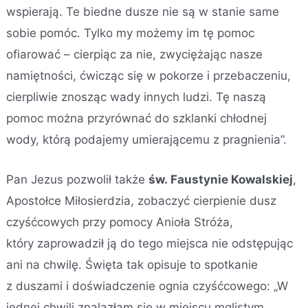
wspierają. Te biedne dusze nie są w stanie same
sobie pomóc. Tylko my możemy im tę pomoc
ofiarować – cierpiąc za nie, zwyciężając nasze
namiętności, ćwicząc się w pokorze i przebaczeniu,
cierpliwie znosząc wady innych ludzi. Tę naszą
pomoc można przyrównać do szklanki chłodnej
wody, którą podajemy umierającemu z pragnienia”.
Pan Jezus pozwolił także
św. Faustynie Kowalskiej
,
Apostołce Miłosierdzia, zobaczyć cierpienie dusz
czyśćcowych przy pomocy Anioła Stróża,
który zaprowadził ją do tego miejsca nie odstępując
ani na chwilę. Święta tak opisuje to spotkanie
z duszami i doświadczenie ognia czyśćcowego: „W
jednej chwili znalazłam się w miejscu mglistym,