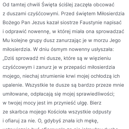
Od tamtej chwili Święta ściślej zaczęła obcować
z duszami czyśćcowymi. Przed świętem Miłosierdzia
Bożego Pan Jezus kazał siostrze Faustynie napisać
i odprawić nowennę, w której miała ona sprowadzać
Mu kolejne grupy dusz zanurzając je w morzu Jego
miłosierdzia. W dniu ósmym nowenny usłyszała:
„Dziś sprowadź mi dusze, które są w więzieniu
czyśćcowym i zanurz je w przepaści miłosierdzia
mojego, niechaj strumienie krwi mojej ochłodzą ich
upalenie. Wszystkie te dusze są bardzo przeze mnie
umiłowane, odpłacają się mojej sprawiedliwości;
w twojej mocy jest im przynieść ulgę. Bierz
ze skarbca mojego Kościoła wszystkie odpusty
i ofiaruj za nie. O, gdybyś znała ich mękę,